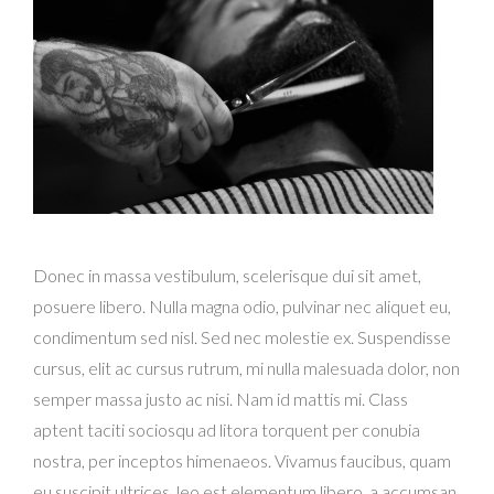
Donec in massa vestibulum, scelerisque dui sit amet,
posuere libero. Nulla magna odio, pulvinar nec aliquet eu,
condimentum sed nisl. Sed nec molestie ex. Suspendisse
cursus, elit ac cursus rutrum, mi nulla malesuada dolor, non
semper massa justo ac nisi. Nam id mattis mi. Class
aptent taciti sociosqu ad litora torquent per conubia
nostra, per inceptos himenaeos. Vivamus faucibus, quam
eu suscipit ultrices, leo est elementum libero, a accumsan