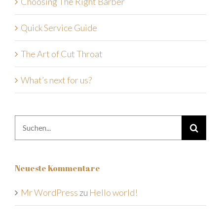
Choosing The Right Barber
Quick Service Guide
The Art of Cut Throat
What’s next for us?
Suche
nach:
Neueste Kommentare
Mr WordPress
zu
Hello world!