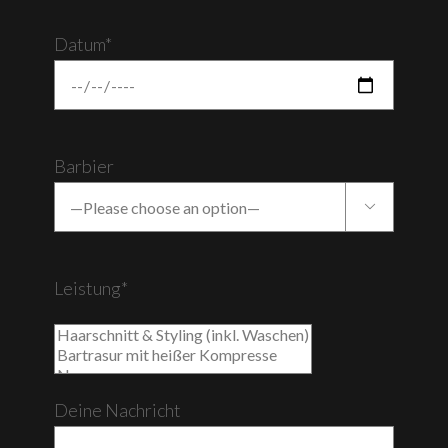
Datum*
Barbier

Leistung*
Deine Nachricht